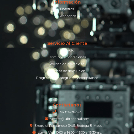
Información
Nosotros
Despachos
Servicio Al Cliente
Contacto
Términos y condiciones
Política de privacidad
Políticas de devolución
Programa de integridad y compliance
Contáctanos
+56967470243
ventas@ultracanal.com
Exequiel Fernandez 3461, Bodega 5, Macul.
Lun a Vier 10:00 a 14:00 - 15:00 a 16:30hrs.