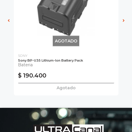
AGOTADO
SONY
SO
Sony BP-U35 Lithium-Ion Battery Pack
Bat
Bateria
BA
$ 190.400
$
Agotado