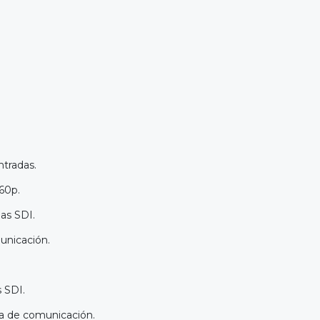
ntradas.
60p.
das SDI.
unicación.
s SDI.
ema de comunicación.