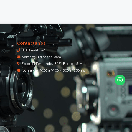
Contáctanos
+56967470243
ventas@ultracanal.com
Exequiel Fernandez 3461, Bodega 5, Macul.
Lun a Vier 10:00 a 14:00 - 15:00 a 16:30hrs.
iance