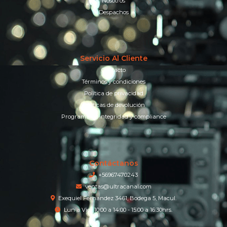
Nosotros
Despachos
Servicio Al Cliente
Contacto
Términos y condiciones
Política de privacidad
Políticas de devolución
Programa de integridad y compliance
Contáctanos
+56967470243
ventas@ultracanal.com
Exequiel Fernandez 3461, Bodega 5, Macul.
Lun a Vier 10:00 a 14:00 - 15:00 a 16:30hrs.