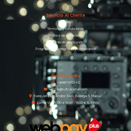
Servicio Al Cliente
Contacto
Términos y condiciones
Política de privacidad
Políticas de devolución
Programa de integridad y compliance
Contáctanos
+56967470243
ventas@ultracanal.com
Exequiel Fernandez 3461, Bodega 5, Macul.
Lun a Vier 10:00 a 14:00 - 15:00 a 16:30hrs.