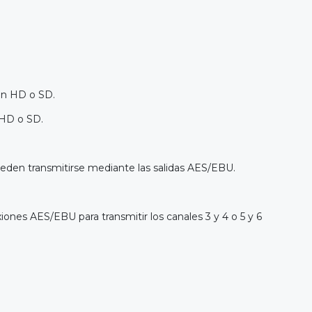
en HD o SD.
 HD o SD.
ueden transmitirse mediante las salidas AES/EBU.
nes AES/EBU para transmitir los canales 3 y 4 o 5 y 6