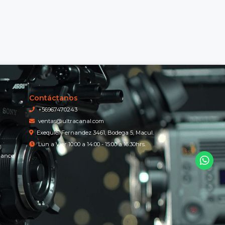
Contáctanos
+56967470243
ventas@ultracanal.com
Exequiel Fernandez 3461, Bodega 5, Macul.
Lun a Vier 10:00 a 14:00 - 15:00 a 16:30hrs.
iance