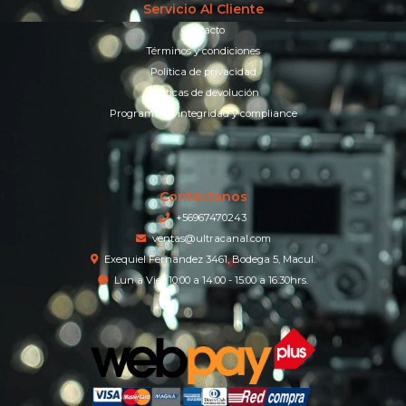
Servicio Al Cliente
Contacto
Términos y condiciones
Política de privacidad
Políticas de devolución
Programa de integridad y compliance
Contáctanos
+56967470243
ventas@ultracanal.com
Exequiel Fernandez 3461, Bodega 5, Macul.
Lun a Vier 10:00 a 14:00 - 15:00 a 16:30hrs.