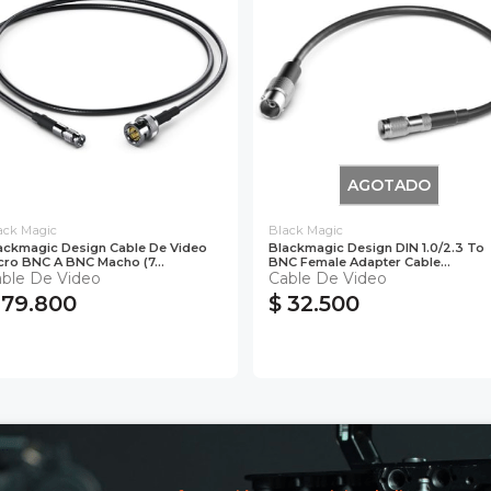
AGOTADO
ack Magic
Black Magic
ackmagic Design Cable De Video
Blackmagic Design DIN 1.0/2.3 To
cro BNC A BNC Macho (7...
BNC Female Adapter Cable...
ble De Video
Cable De Video
 79.800
$ 32.500