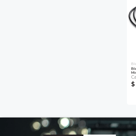
Bl
Bl
Mi
Ca
$