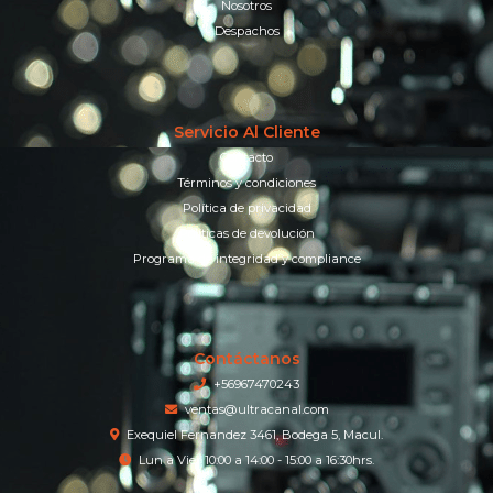
Nosotros
Despachos
Servicio Al Cliente
Contacto
Términos y condiciones
Política de privacidad
Políticas de devolución
Programa de integridad y compliance
Contáctanos
+56967470243
ventas@ultracanal.com
Exequiel Fernandez 3461, Bodega 5, Macul.
Lun a Vier 10:00 a 14:00 - 15:00 a 16:30hrs.