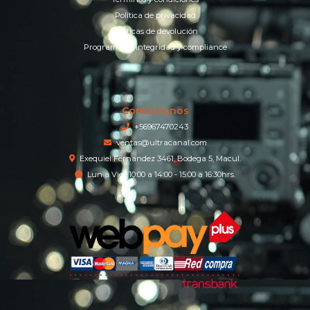
Política de privacidad
Políticas de devolución
Programa de integridad y compliance
Contáctanos
+56967470243
ventas@ultracanal.com
Exequiel Fernandez 3461, Bodega 5, Macul.
Lun a Vier 10:00 a 14:00 - 15:00 a 16:30hrs.