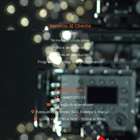
Servicio Al Cliente
Contacto
Términos y condiciones
Política de privacidad
Políticas de devolución
Programa de integridad y compliance
Contáctanos
+56967470243
ventas@ultracanal.com
Exequiel Fernandez 3461, Bodega 5, Macul.
Lun a Vier 10:00 a 14:00 - 15:00 a 16:30hrs.