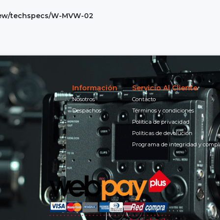
view/techspecs/W-MVW-02
Información
Servicio Al Cliente
Nosotros
Contacto
Despachos
Términos y condiciones
Política de privacidad
Políticas de devolución
Programa de integridad y compl