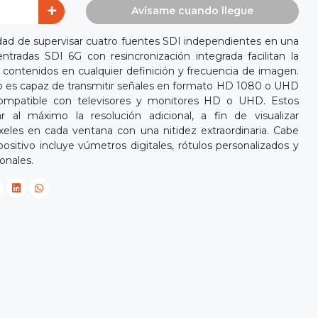
Avísame cuando llegue
idad de supervisar cuatro fuentes SDI independientes en una
ntradas SDI 6G con resincronización integrada facilitan la
 contenidos en cualquier definición y frecuencia de imagen.
ivo es capaz de transmitir señales en formato HD 1080 o UHD
ompatible con televisores y monitores HD o UHD. Estos
 al máximo la resolución adicional, a fin de visualizar
eles en cada ventana con una nitidez extraordinaria. Cabe
sitivo incluye vúmetros digitales, rótulos personalizados y
onales.