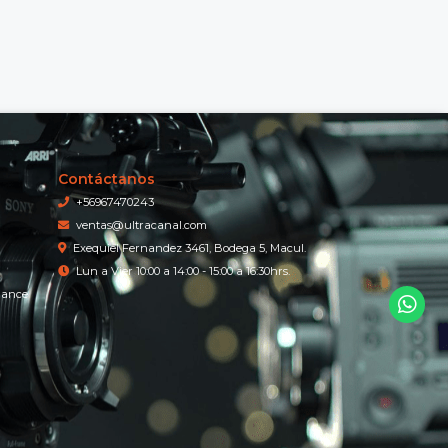
Contáctanos
+56967470243
ventas@ultracanal.com
Exequiel Fernandez 3461, Bodega 5, Macul.
Lun a Vier 10:00 a 14:00 - 15:00 a 16:30hrs.
iance