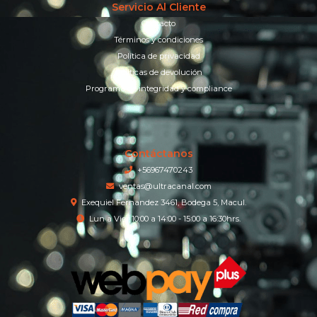
Servicio Al Cliente
Contacto
Términos y condiciones
Política de privacidad
Políticas de devolución
Programa de integridad y compliance
Contáctanos
+56967470243
ventas@ultracanal.com
Exequiel Fernandez 3461, Bodega 5, Macul.
Lun a Vier 10:00 a 14:00 - 15:00 a 16:30hrs.