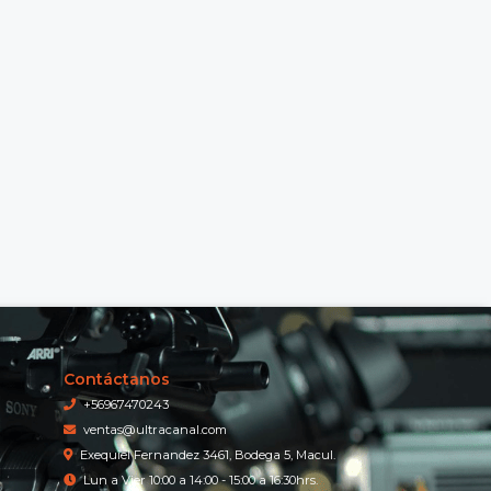
Contáctanos
+56967470243
ventas@ultracanal.com
Exequiel Fernandez 3461, Bodega 5, Macul.
Lun a Vier 10:00 a 14:00 - 15:00 a 16:30hrs.