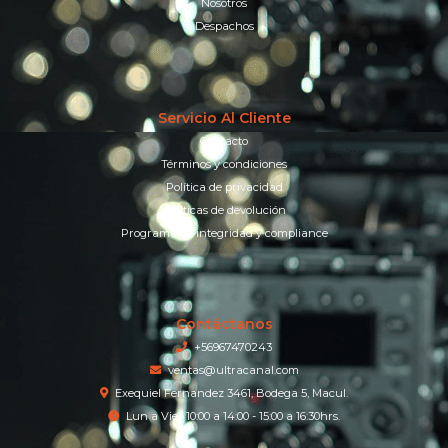
Nosotros
Despachos
Servicio Al Cliente
Contacto
Términos y condiciones
Política de privacidad
Políticas de devolución
Programa de integridad y compliance
Contáctanos
+56967470243
ventas@ultracanal.com
Exequiel Fernandez 3461, Bodega 5, Macul.
Lun a Vier 10:00 a 14:00 - 15:00 a 16:30hrs.