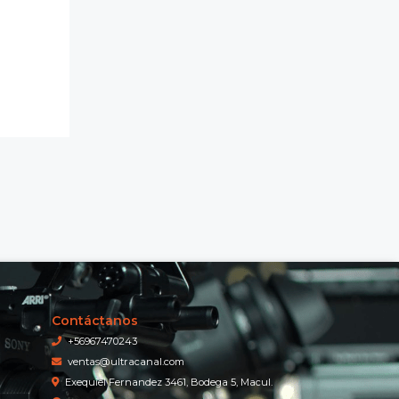
Contáctanos
+56967470243
ventas@ultracanal.com
Exequiel Fernandez 3461, Bodega 5, Macul.