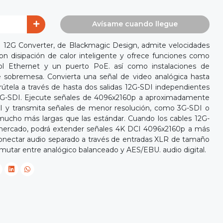
Avísame cuando llegue
I 12G Converter, de Blackmagic Design, admite velocidades
n disipación de calor inteligente y ofrece funciones como
l Ethernet y un puerto PoE. así como instalaciones de
e sobremesa. Convierta una señal de video analógica hasta
útela a través de hasta dos salidas 12G-SDI independientes
2G-SDI. Ejecute señales de 4096x2160p a aproximadamente
I y transmita señales de menor resolución, como 3G-SDI o
mucho más largas que las estándar. Cuando los cables 12G-
 mercado, podrá extender señales 4K DCI 4096x2160p a más
onectar audio separado a través de entradas XLR de tamaño
tar entre analógico balanceado y AES/EBU. audio digital.