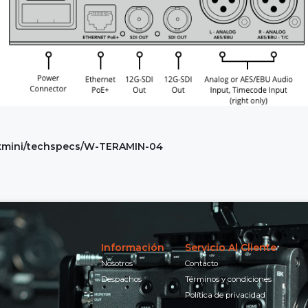
exmini/techspecs/W-TERAMIN-04
Información
Servicio Al Cliente
Nosotros
Contacto
Despachos
Términos y condiciones
Política de privacidad