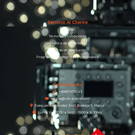
Servicio Al Cliente
Contacto
Términos y condiciones
Política de privacidad
Políticas de devolución
Programa de integridad y compliance
Contáctanos
+56967470243
ventas@ultracanal.com
Exequiel Fernandez 3461, Bodega 5, Macul.
Lun a Vier 10:00 a 14:00 - 15:00 a 16:30hrs.