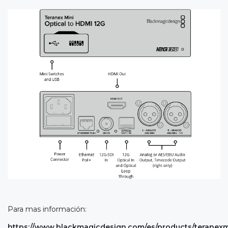
Para mas información:
https://www.blackmagicdesign.com/es/products/teranex