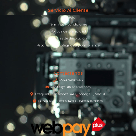
Servicio Al Cliente
Contacto
Términos y condiciones
Política de privacidad
Políticas de devolución
Programa de integridad y compliance
Contáctanos
+56967470243
ventas@ultracanal.com
Exequiel Fernandez 3461, Bodega 5, Macul.
Lun a Vier 10:00 a 14:00 - 15:00 a 16:30hrs.