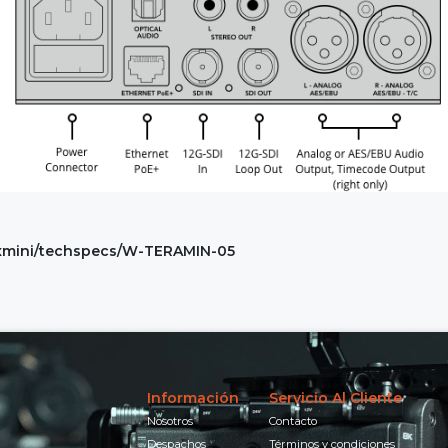
exmini/techspecs/W-TERAMIN-05
Información
Servicio Al Cliente
Nosotros
Contacto
Despachos
Términos y condiciones