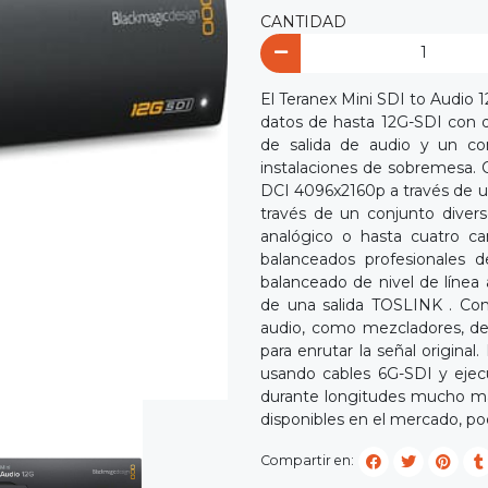
CANTIDAD
El Teranex Mini SDI to Audio
datos de hasta 12G-SDI con di
de salida de audio y un co
instalaciones de sobremesa. 
DCI 4096x2160p a través de un
través de un conjunto diver
analógico o hasta cuatro c
balanceados profesionales 
balanceado de nivel de línea
de una salida TOSLINK . Co
audio, como mezcladores, de
para enrutar la señal origin
usando cables 6G-SDI y eje
durante longitudes mucho más
disponibles en el mercado, po
Compartir en: