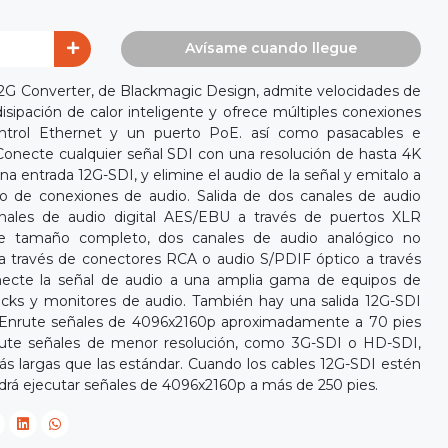
Avísame cuando llegue
 12G Converter, de Blackmagic Design, admite velocidades de
sipación de calor inteligente y ofrece múltiples conexiones
ntrol Ethernet y un puerto PoE. así como pasacables e
Conecte cualquier señal SDI con una resolución de hasta 4K
a entrada 12G-SDI, y elimine el audio de la señal y emitalo a
so de conexiones de audio. Salida de dos canales de audio
anales de audio digital AES/EBU a través de puertos XLR
de tamaño completo, dos canales de audio analógico no
 a través de conectores RCA o audio S/PDIF óptico a través
necte la señal de audio a una amplia gama de equipos de
cks y monitores de audio. También hay una salida 12G-SDI
al. Enrute señales de 4096x2160p aproximadamente a 70 pies
cute señales de menor resolución, como 3G-SDI o HD-SDI,
 largas que las estándar. Cuando los cables 12G-SDI estén
drá ejecutar señales de 4096x2160p a más de 250 pies.