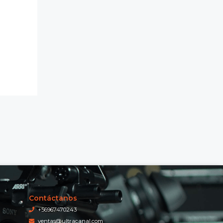
Contáctanos
+56967470243
ventas@ultracanal.com