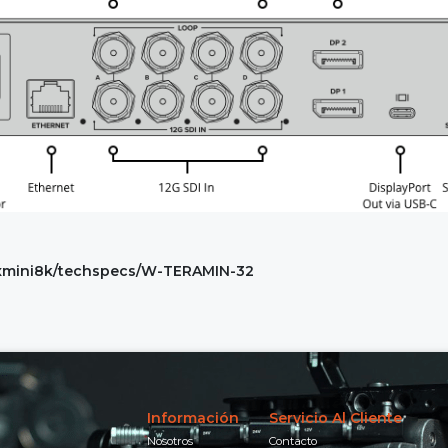
exmini8k/techspecs/W-TERAMIN-32
Información
Servicio Al Cliente
Nosotros
Contacto