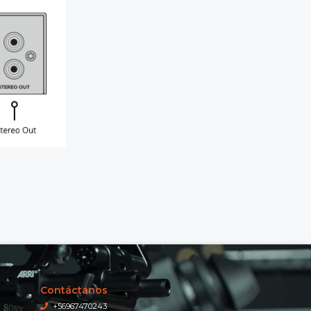
Contáctanos
+56967470243