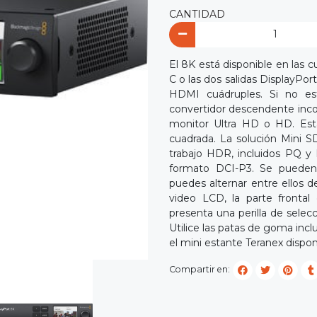
CANTIDAD
El 8K está disponible en las c
C o las dos salidas DisplayP
HDMI cuádruples. Si no e
convertidor descendente inco
monitor Ultra HD o HD. Esta
cuadrada. La solución Mini 
trabajo HDR, incluidos PQ y
formato DCI-P3. Se pueden
puedes alternar entre ellos d
video LCD, la parte fronta
presenta una perilla de selecc
Utilice las patas de goma incl
el mini estante Teranex dispon
Compartir en: