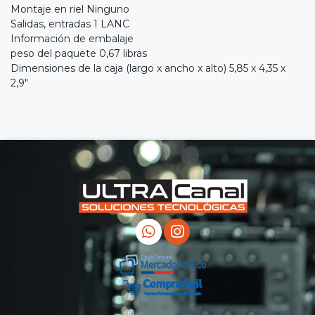
Montaje en riel Ninguno
Salidas, entradas 1 LANC
Información de embalaje
peso del paquete 0,67 libras
Dimensiones de la caja (largo x ancho x alto) 5,85 x 4,35 x
2,9"