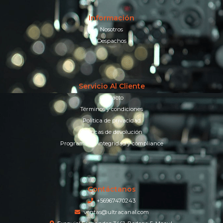
Información
Nosotros
Despachos
Servicio Al Cliente
Contacto
Términos y condiciones
Política de privacidad
Políticas de devolución
Programa de integridad y compliance
Contáctanos
+56967470243
ventas@ultracanal.com