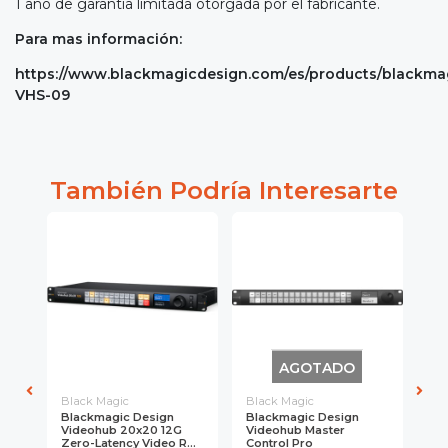
1 año de garantía limitada otorgada por el fabricante.
Para mas información:
https://www.blackmagicdesign.com/es/products/blackm
VHS-09
También Podría Interesarte
AGOTADO
Black Magic
Black Magic
Bl
Blackmagic Design
Blackmagic Design
Bl
Videohub 20x20 12G
Videohub Master
Vi
..
Zero-Latency Video R...
Control Pro
Pr