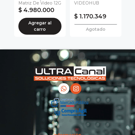
12G
Matriz De Video 12G
VIDEOHUB
V
$ 4.980.000
$ 1.170.349
$
Agregar al
carro
Agotado