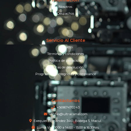
Información
Nosotros
Despachos
Servicio Al Cliente
Contacto
Términos y condiciones
Política de privacidad
Políticas de devolución
Programa de integridad y compliance
Contáctanos
+56967470243
ventas@ultracanal.com
Exequiel Fernandez 3461, Bodega 5, Macul.
Lun a Vier 10:00 a 14:00 - 15:00 a 16:30hrs.