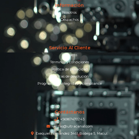
Información
Nosotros
Despachos
Servicio Al Cliente
Contacto
Términos y condiciones
Política de privacidad
Políticas de devolución
Programa de integridad y compliance
Contáctanos
+56967470243
ventas@ultracanal.com
Exequiel Fernandez 3461, Bodega 5, Macul.