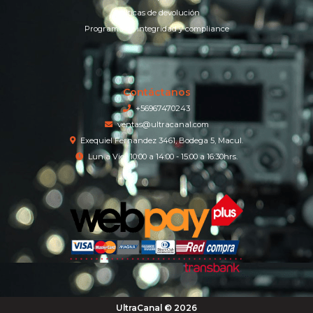
Políticas de devolución
Programa de integridad y compliance
Contáctanos
+56967470243
ventas@ultracanal.com
Exequiel Fernandez 3461, Bodega 5, Macul.
Lun a Vier 10:00 a 14:00 - 15:00 a 16:30hrs.
UltraCanal © 2026