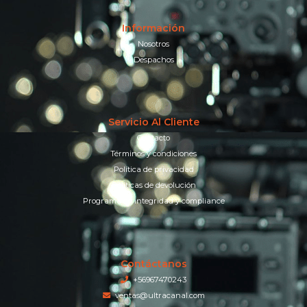
Información
Nosotros
Despachos
Servicio Al Cliente
Contacto
Términos y condiciones
Política de privacidad
Políticas de devolución
Programa de integridad y compliance
Contáctanos
+56967470243
ventas@ultracanal.com