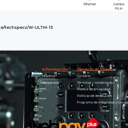
tte/techspecs/W-ULTM-13
Información
Servicio Al Cliente
Nosotros
Contacto
Despachos
Términos y condiciones
Política de privacidad
Políticas de devolución
Programa de integridad y compl