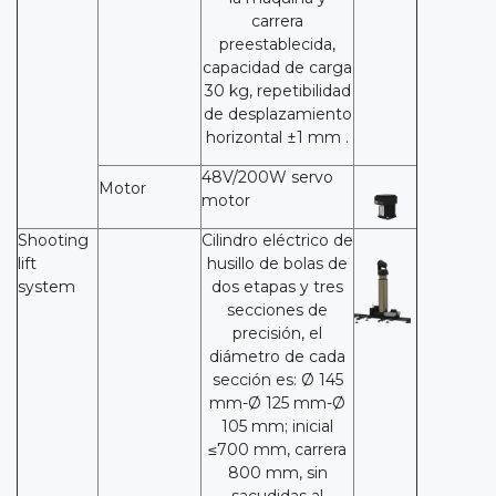
carrera
preestablecida,
capacidad de carga
30 kg, repetibilidad
de desplazamiento
horizontal ±1 mm .
48V/200W servo
Motor
motor
Shooting
Cilindro eléctrico de
lift
husillo de bolas de
system
dos etapas y tres
secciones de
precisión, el
diámetro de cada
sección es: Ø 145
mm-Ø 125 mm-Ø
105 mm; inicial
≤700 mm, carrera
800 mm, sin