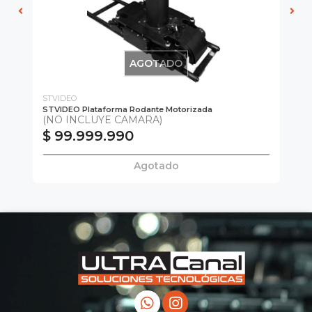
AGOTADO
STVIDEO
E-
STVIDEO Plataforma Rodante Motorizada
E-
(NO INCLUYE CAMARA)
N
$ 99.999.990
$
Agotado