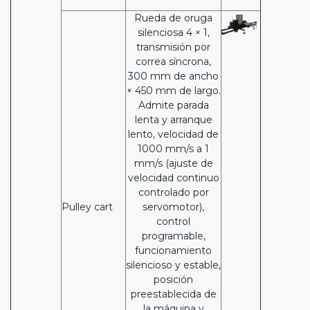
Rueda de oruga
silenciosa 4 × 1,
transmisión por
correa síncrona,
300 mm de ancho
× 450 mm de largo.
Admite parada
lenta y arranque
lento, velocidad de
1000 mm/s a 1
mm/s (ajuste de
velocidad continuo
controlado por
Pulley cart
servomotor),
control
programable,
funcionamiento
silencioso y estable,
posición
preestablecida de
la máquina y