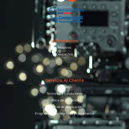
Información
Nosotros
Despachos
Servicio Al Cliente
Contacto
Términos y condiciones
Política de privacidad
Políticas de devolución
Programa de integridad y compliance