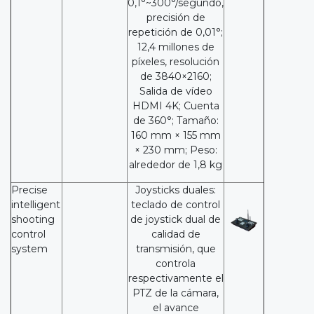
0,1°~300°/segundo,
precisión de
repetición de 0,01°;
12,4 millones de
píxeles, resolución
de 3840×2160;
Salida de vídeo
HDMI 4K; Cuenta
de 360°; Tamaño:
160 mm × 155 mm
× 230 mm; Peso:
alrededor de 1,8 kg
Precise
Joysticks duales:
intelligent
teclado de control
shooting
de joystick dual de
control
calidad de
system
transmisión, que
controla
respectivamente el
PTZ de la cámara,
el avance