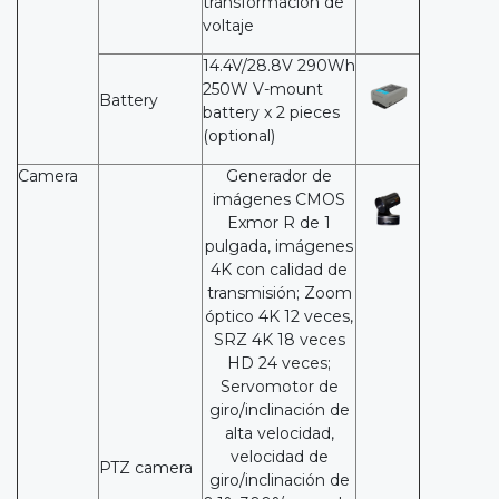
transformación de
voltaje
14.4V/28.8V 290Wh
250W V-mount
Battery
battery x 2 pieces
(optional)
Camera
Generador de
imágenes CMOS
Exmor R de 1
pulgada, imágenes
4K con calidad de
transmisión; Zoom
óptico 4K 12 veces,
SRZ 4K 18 veces
HD 24 veces;
Servomotor de
giro/inclinación de
alta velocidad,
velocidad de
PTZ camera
giro/inclinación de