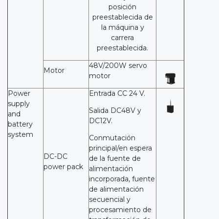
posición
preestablecida de
la máquina y
carrera
preestablecida.
48V/200W servo
Motor
motor
Power
Entrada CC 24 V.
supply
Salida DC48V y
and
DC12V.
battery
system
Conmutación
principal/en espera
DC-DC
de la fuente de
power pack
alimentación
incorporada, fuente
de alimentación
secuencial y
procesamiento de