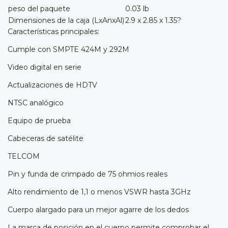
peso del paquete
0.03 lb
Dimensiones de la caja (LxAnxAl)
2.9 x 2.85 x 1.35?
Características principales:
Cumple con SMPTE 424M y 292M
Video digital en serie
Actualizaciones de HDTV
NTSC analógico
Equipo de prueba
Cabeceras de satélite
TELCOM
Pin y funda de crimpado de 75 ohmios reales
Alto rendimiento de 1,1 o menos VSWR hasta 3GHz
Cuerpo alargado para un mejor agarre de los dedos
La marca de posición en el cuerpo permite comprobar el