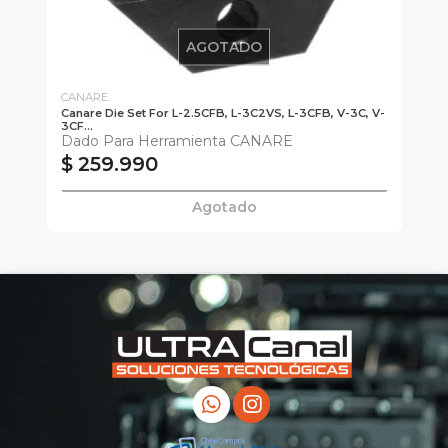
AGOTADO
CANARE
CA
o
Canare Die Set For L-2.5CFB, L-3C2VS, L-3CFB, V-3C, V-
Ca
3CF...
He
Dado Para Herramienta CANARE
$ 259.990
$
Agotado