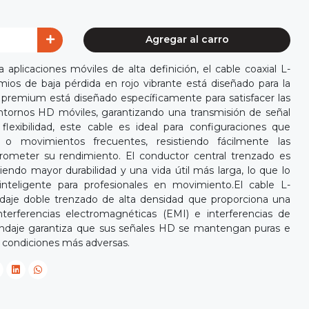
Agregar al carro
plicaciones móviles de alta definición, el cable coaxial L-
s de baja pérdida en rojo vibrante está diseñado para la
l premium está diseñado específicamente para satisfacer las
entornos HD móviles, garantizando una transmisión de señal
 flexibilidad, este cable es ideal para configuraciones que
s o movimientos frecuentes, resistiendo fácilmente las
prometer su rendimiento. El conductor central trenzado es
ciendo mayor durabilidad y una vida útil más larga, lo que lo
inteligente para profesionales en movimiento.El cable L-
aje doble trenzado de alta densidad que proporciona una
nterferencias electromagnéticas (EMI) e interferencias de
blindaje garantiza que sus señales HD se mantengan puras e
s condiciones más adversas.