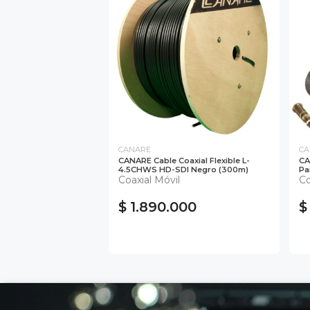
CANARE
CA
CANARE Cable Coaxial Flexible L-
CA
4.5CHWS HD-SDI Negro (300m)
Pa
Coaxial Móvil
Co
$ 1.890.000
$