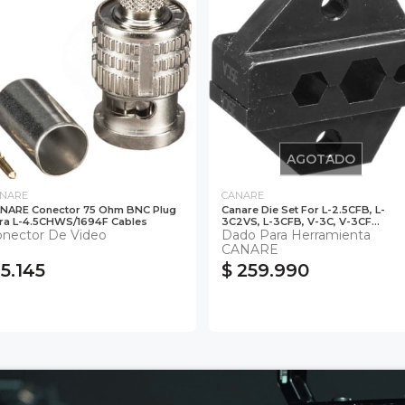
AGOTADO
NARE
CANARE
NARE Conector 75 Ohm BNC Plug
Canare Die Set For L-2.5CFB, L-
ra L-4.5CHWS/1694F Cables
3C2VS, L-3CFB, V-3C, V-3CF...
nector De Video
Dado Para Herramienta
CANARE
 5.145
$ 259.990