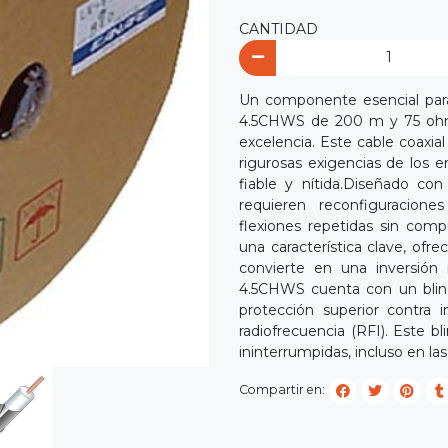
CANTIDAD
Un componente esencial para a
4.5CHWS de 200 m y 75 ohmio
excelencia. Este cable coaxia
rigurosas exigencias de los 
fiable y nítida.Diseñado con
requieren reconfiguracione
flexiones repetidas sin com
una característica clave, ofre
convierte en una inversión 
4.5CHWS cuenta con un blind
protección superior contra i
radiofrecuencia (RFI). Este 
ininterrumpidas, incluso en la
Compartir en: