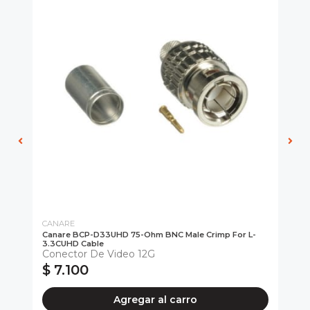
CANARE
CA
UHD
Canare BCP-D33UHD 75-Ohm BNC Male Crimp For L-
Ca
3.3CUHD Cable
He
Conector De Video 12G
$ 7.100
$
Agregar al carro