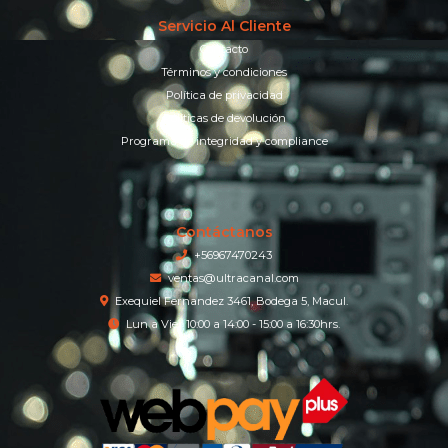
Servicio Al Cliente
Contacto
Términos y condiciones
Política de privacidad
Políticas de devolución
Programa de integridad y compliance
Contáctanos
+56967470243
ventas@ultracanal.com
Exequiel Fernandez 3461, Bodega 5, Macul.
Lun a Vier 10:00 a 14:00 - 15:00 a 16:30hrs.