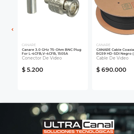
CANARE
CANARE
Canare 3.0 GHz 75-Ohm BNC Plug
CANARE Cable Coaxia
gro)
For L-4CFB,V-4CFB, 1505A
RG59 HD-SDI Negro 
Conector De Video
Cable De Video
$ 5.200
$ 690.000