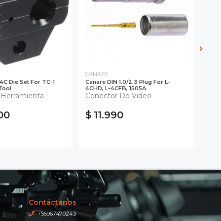
CANARE
CAN
C Die Set For TC-1
Canare DIN 1.0/2.3 Plug For L-
Cana
Tool
4CHD, L-4CFB, 1505A
Coax
 Herramienta
Conector De Video
Pel
00
$ 11.990
$ 
Contáctanos
+56967470243