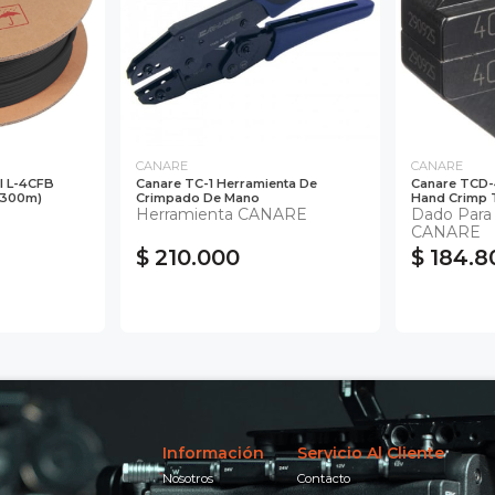
CANARE
CANARE
l L-4CFB
Canare TC-1 Herramienta De
Canare TCD-4
(300m)
Crimpado De Mano
Hand Crimp 
Herramienta CANARE
Dado Para
CANARE
$ 210.000
$ 184.8
Información
Servicio Al Cliente
Nosotros
Contacto