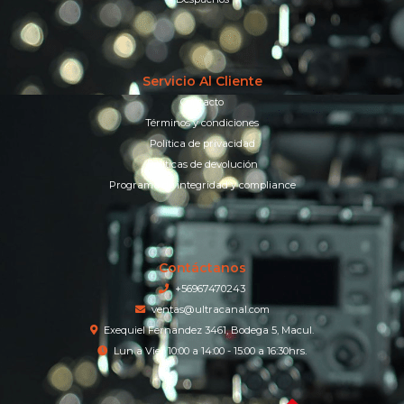
Servicio Al Cliente
Contacto
Términos y condiciones
Política de privacidad
Políticas de devolución
Programa de integridad y compliance
Contáctanos
+56967470243
ventas@ultracanal.com
Exequiel Fernandez 3461, Bodega 5, Macul.
Lun a Vier 10:00 a 14:00 - 15:00 a 16:30hrs.