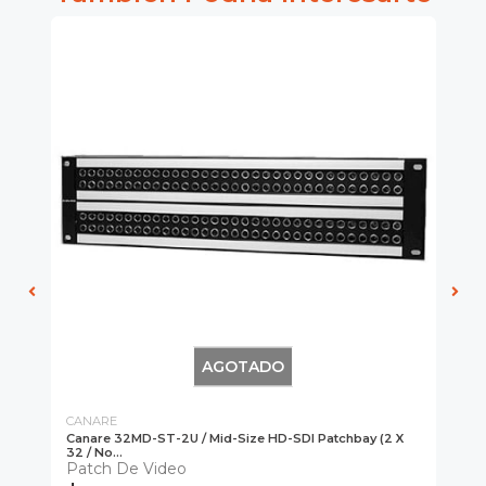
AGOTADO
CANARE
CA
Canare 32MD-ST-2U / Mid-Size HD-SDI Patchbay (2 X
Ca
32 / No...
Co
Patch De Video