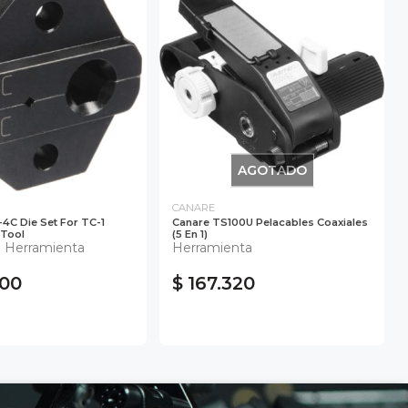
AGOTADO
CANARE
4C Die Set For TC-1
Canare TS100U Pelacables Coaxiales
 Tool
(5 En 1)
 Herramienta
Herramienta
800
$ 167.320