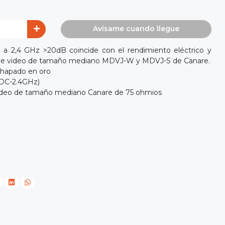
Avísame cuando llegue
 a 2,4 GHz >20dB coincide con el rendimiento eléctrico y
 de video de tamaño mediano MDVJ-W y MDVJ-S de Canare.
chapado en oro
(DC-2.4GHz)
 video de tamaño mediano Canare de 75 ohmios