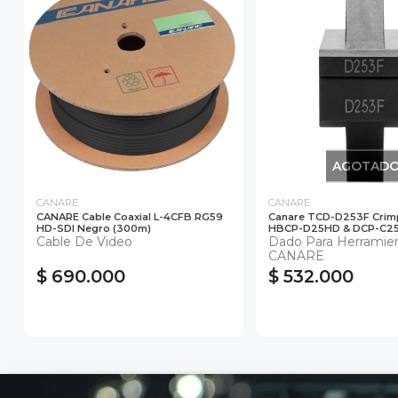
AGOTAD
CANARE
CANARE
CANARE Cable Coaxial L-4CFB RG59
Canare TCD-D253F Crimp
HD-SDI Negro (300m)
HBCP-D25HD & DCP-C25H
Cable De Video
Dado Para Herramie
CANARE
$ 690.000
$ 532.000