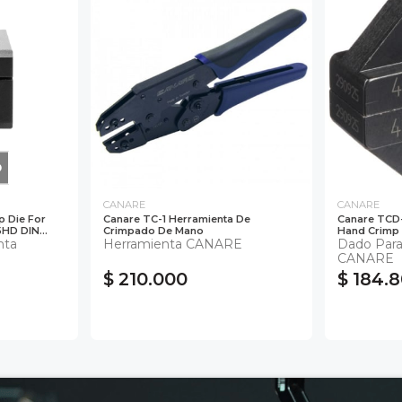
O
CANARE
CANARE
 Die For
Canare TC-1 Herramienta De
Canare TCD-
D DIN...
Crimpado De Mano
Hand Crimp
nta
Herramienta CANARE
Dado Para
CANARE
$ 210.000
$ 184.