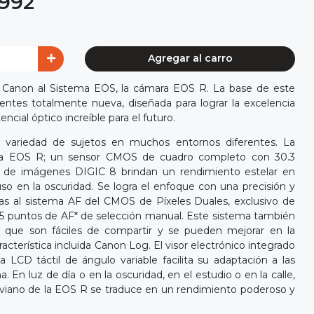
.992
Agregar al carro
 Canon al Sistema EOS, la cámara EOS R. La base de este
ntes totalmente nueva, diseñada para lograr la excelencia
ncial óptico increíble para el futuro.
a variedad de sujetos en muchos entornos diferentes. La
on la EOS R; un sensor CMOS de cuadro completo con 30.3
r de imágenes DIGIC 8 brindan un rendimiento estelar en
uso en la oscuridad. Se logra el enfoque con una precisión y
cias al sistema AF del CMOS de Píxeles Duales, exclusivo de
5 puntos de AF* de selección manual. Este sistema también
K que son fáciles de compartir y se pueden mejorar en la
racterística incluida Canon Log. El visor electrónico integrado
la LCD táctil de ángulo variable facilita su adaptación a las
. En luz de día o en la oscuridad, en el estudio o en la calle,
y liviano de la EOS R se traduce en un rendimiento poderoso y