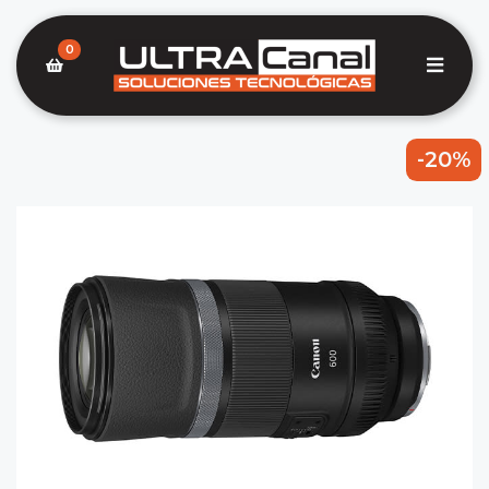
0
-20%