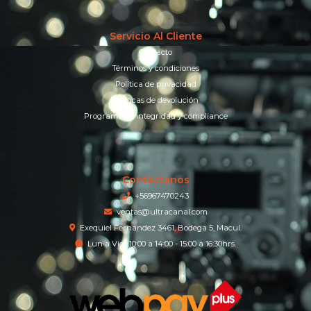
Servicio Al Cliente
Contacto
Términos y condiciones
Política de privacidad
Políticas de devolución
Programa de integridad y compliance
Contáctanos
+56967470243
ventas@ultracanal.com
Exequiel Fernandez 3461, Bodega 5, Macul.
Lun a Vier 10:00 a 14:00 - 15:00 a 16:30hrs.