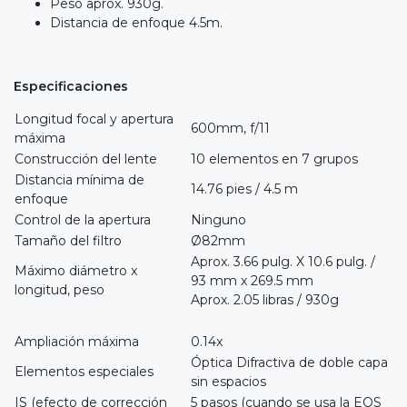
Peso aprox. 930g.
Distancia de enfoque 4.5m.
Especificaciones
Longitud focal y apertura
600mm, f/11
máxima
Construcción del lente
10 elementos en 7 grupos
Distancia mínima de
14.76 pies / 4.5 m
enfoque
Control de la apertura
Ninguno
Tamaño del filtro
Ø82mm
Aprox. 3.66 pulg. X 10.6 pulg. /
Máximo diámetro x
93 mm x 269.5 mm
longitud, peso
Aprox. 2.05 libras / 930g
Ampliación máxima
0.14x
Óptica Difractiva de doble capa
Elementos especiales
sin espacios
IS (efecto de corrección
5 pasos (cuando se usa la EOS