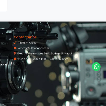
Contáctanos
+56967470243
ventas@ultracanal.com
Exequiel Fernandez 3461, Bodega 5, Macul.
Lun a Vier 10:00 a 14:00 - 15:00 a 16:30hrs.
iance