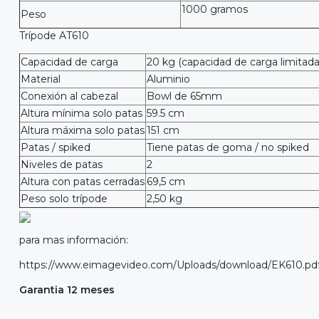
1000 gramos
Peso
Trípode AT610
Capacidad de carga
20 kg (capacidad de carga limitada
Material
Aluminio
Conexión al cabezal
Bowl de 65mm
Altura mínima solo patas
59.5 cm
Altura máxima solo patas
151 cm
Patas / spiked
Tiene patas de goma / no spiked
Niveles de patas
2
Altura con patas cerradas
69,5 cm
Peso solo trípode
2,50 kg
para mas información:
https://www.eimagevideo.com/Uploads/download/EK610.pd
Garantia 12 meses