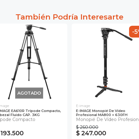
También Podría Interesarte
-
AGOTADO
image
E-image
IMAGE EA610R Trípode Compacto,
E-IMAGE Monopié De Vídeo
bezal Fluido CAP. 3KG
Profesional MA800 + 630FH
ripode Compacto
Monopié De Vídeo Profesion
$ 260.000
 193.500
$ 247.000