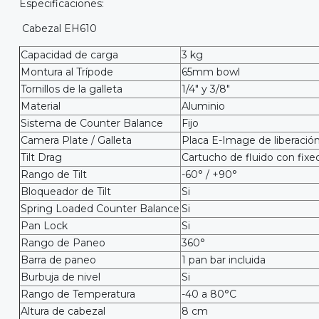
Especificaciones:
Cabezal EH610
Capacidad de carga
3 kg
Montura al Trípode
65mm bowl
Tornillos de la galleta
1/4" y 3/8"
Material
Aluminio
Sistema de Counter Balance
Fijo
Camera Plate / Galleta
Placa E-Image de liberació
Tilt Drag
Cartucho de fluido con fixe
Rango de Tilt
-60° / +90°
Bloqueador de Tilt
Si
Spring Loaded Counter Balance
Si
Pan Lock
Si
Rango de Paneo
360°
Barra de paneo
1 pan bar incluida
Burbuja de nivel
Si
Rango de Temperatura
-40 a 80°C
Altura de cabezal
8 cm