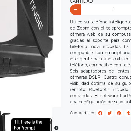
CANTIDAD
Utilice su teléfono intelige
de Zoom con el teleprompter
cámara web de su computado
gracias al soporte para com
teléfono móvil incluidos. La
compatible con smartphones
inteligente para transmitir e
teléfono, compatible con telé
Seis adaptadores de lentes
cámaras DSLR. Cuatro donuts 
visibilidad óptima de su guió
remoto Bluetooth incluido
comandos. El software ForPr
una configuración de script int
Compartir en: