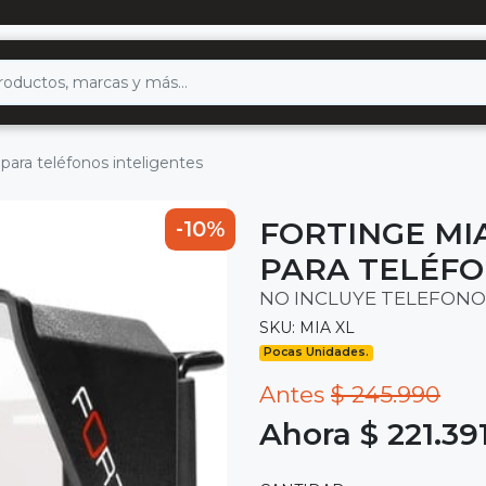
para teléfonos inteligentes
FORTINGE MI
-10%
PARA TELÉFO
NO INCLUYE TELEFONO
SKU: MIA XL
Pocas Unidades.
Antes
$ 245.990
Ahora $ 221.39