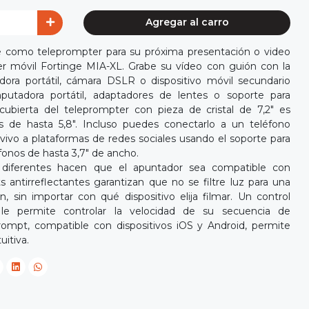
Agregar al carro
nte como teleprompter para su próxima presentación o video
 móvil Fortinge MIA-XL. Grabe su vídeo con guión con la
ra portátil, cámara DSLR o dispositivo móvil secundario
putadora portátil, adaptadores de lentes o soporte para
 cubierta del teleprompter con pieza de cristal de 7,2" es
 de hasta 5,8". Incluso puedes conectarlo a un teléfono
n vivo a plataformas de redes sociales usando el soporte para
fonos de hasta 3,7" de ancho.
 diferentes hacen que el apuntador sea compatible con
antirreflectantes garantizan que no se filtre luz para una
n, sin importar con qué dispositivo elija filmar. Un control
 le permite controlar la velocidad de su secuencia de
ompt, compatible con dispositivos iOS y Android, permite
uitiva.