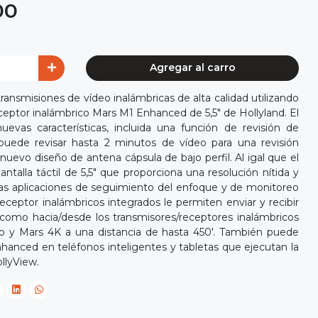
00
Agregar al carro
transmisiones de vídeo inalámbricas de alta calidad utilizando
eptor inalámbrico Mars M1 Enhanced de 5,5" de Hollyland. El
vas características, incluida una función de revisión de
puede revisar hasta 2 minutos de vídeo para una revisión
nuevo diseño de antena cápsula de bajo perfil. Al igal que el
ntalla táctil de 5,5" que proporciona una resolución nítida y
 las aplicaciones de seguimiento del enfoque y de monitoreo
receptor inalámbricos integrados le permiten enviar y recibir
 como hacia/desde los transmisores/receptores inalámbricos
 y Mars 4K a una distancia de hasta 450'. También puede
hanced en teléfonos inteligentes y tabletas que ejecutan la
llyView.