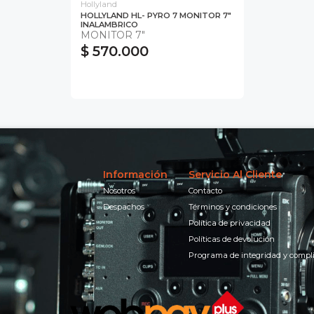
Hollyland
HOLLYLAND HL- PYRO 7 MONITOR 7"
INALAMBRICO
MONITOR 7"
$ 570.000
Información
Servicio Al Cliente
Nosotros
Contacto
Despachos
Términos y condiciones
Política de privacidad
Políticas de devolución
Programa de integridad y compl