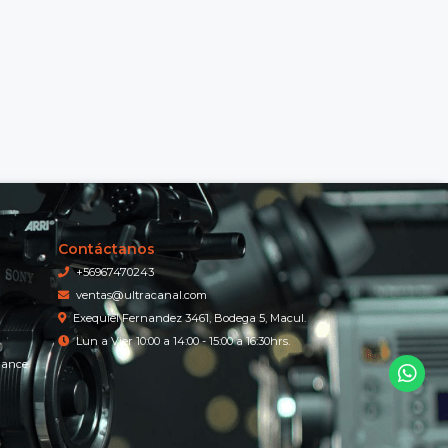
Contáctanos
+56967470243
ventas@ultracanal.com
Exequiel Fernandez 3461, Bodega 5, Macul.
Lun a Vier 10:00 a 14:00 - 15:00 a 16:30hrs.
iance