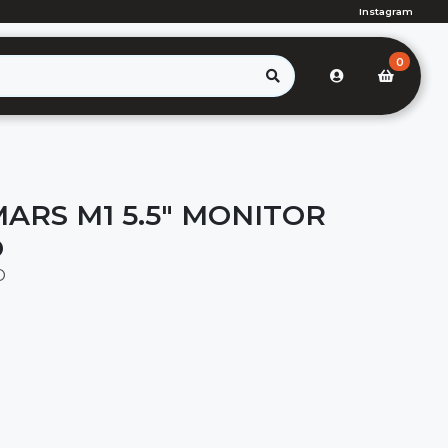
Instagram
0
ARS M1 5.5" MONITOR
O
O