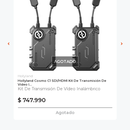
AGOTADO
Hollyland
Hol
Hollyland Cosmo C1 SDI/HDMI Kit De Transmisión De
Ho
Vídeo I...
Tra
Kit De Transmisión De Vídeo Inalámbrico
Ki
$ 747.990
$
Agotado