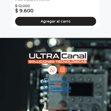
Ba
$ 12.000
$ 9.600
$
Agregar al carro
Información