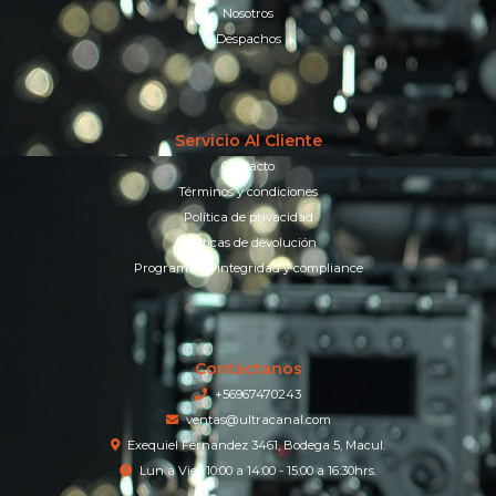
Nosotros
Despachos
Servicio Al Cliente
Contacto
Términos y condiciones
Política de privacidad
Políticas de devolución
Programa de integridad y compliance
Contáctanos
+56967470243
ventas@ultracanal.com
Exequiel Fernandez 3461, Bodega 5, Macul.
Lun a Vier 10:00 a 14:00 - 15:00 a 16:30hrs.