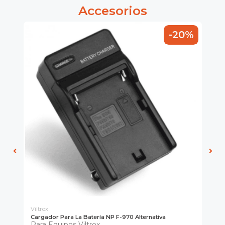
Accesorios
-20%
Viltrox
Vil
Cargador Para La Batería NP F-970 Alternativa
VI
Para Equipos Viltrox.
66