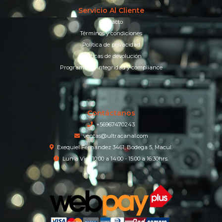
Servicio Al Cliente
Contacto
Términos y condiciones
Política de privacidad
Políticas de devolución
Programa de integridad y compliance
Contáctanos
+56967470243
ventas@ultracanal.com
Exequiel Fernandez 3461, Bodega 5, Macul.
Lun a Vier 10:00 a 14:00 - 15:00 a 16:30hrs.