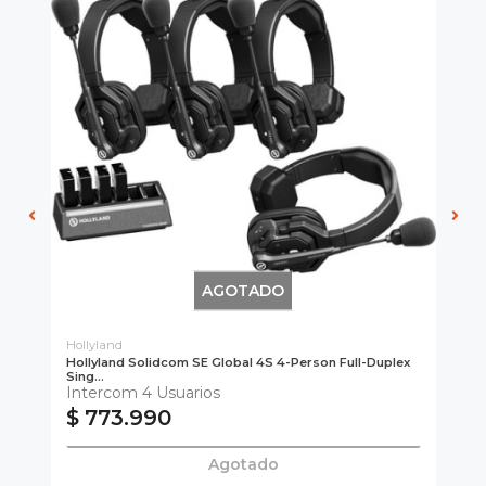
AGOTADO
Hollyland
Hol
-
Hollyland Solidcom SE Global 4S 4-Person Full-Duplex
Ho
Sing...
Dup
Intercom 4 Usuarios
In
$ 773.990
$
Agotado