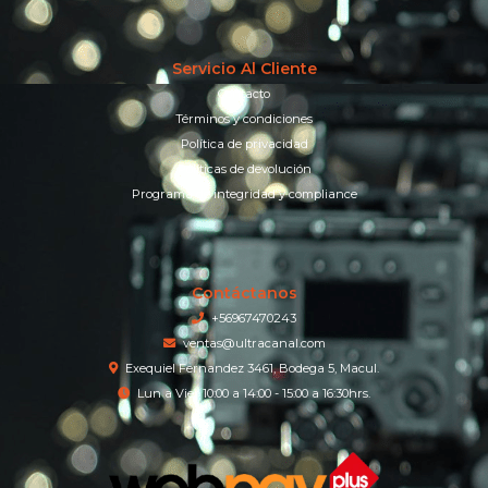
Servicio Al Cliente
Contacto
Términos y condiciones
Política de privacidad
Políticas de devolución
Programa de integridad y compliance
Contáctanos
+56967470243
ventas@ultracanal.com
Exequiel Fernandez 3461, Bodega 5, Macul.
Lun a Vier 10:00 a 14:00 - 15:00 a 16:30hrs.