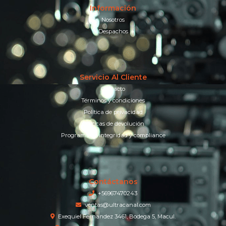
Información
Nosotros
Despachos
Servicio Al Cliente
Contacto
Términos y condiciones
Política de privacidad
Políticas de devolución
Programa de integridad y compliance
Contáctanos
+56967470243
ventas@ultracanal.com
Exequiel Fernandez 3461, Bodega 5, Macul.