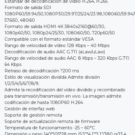
Estándar de decodificación de vídeo H.264, H.265
Formato de salida SDI
1080P60/59.94/50,1080P30/29.97/25/24/23.98,1080i60/59.94/
576i50, 480i60
Formato de salida HDMI 4K 3840x2160@60/30,
1080p60/50, 1080p24/25/30, 1080i60/50, 720p60/50
Compatible con el formato estándar VESA
Rango de velocidad de vídeo 128 Kbps ~ 40 Mbps
Decodificación de audio AAC G.711 (aLaw/uLaw)
Rango de velocidad de audio AAC: 8 Kbps ~ 320 Kbps G.711:
64 Kbps
Retraso de decodificación ?200 ms
Estilo de visualización dividida Admite división
1/2/3/4/5/6/7/8/9;
Admite la recodificación del vídeo dividido y recombinado
para transmisión/transmisión en vivo. La imagen admite
codificación de hasta 1080P60 H.264.
Gestión de interfaz web
Soporte de gestión remota
Soporte de actualización remota de firmware
Temperatura de funcionamiento -25 ~ 60°C
Dimensión y peso 140*105*28 mm (5,5”*4,1”*1,1”/380 g/13,4