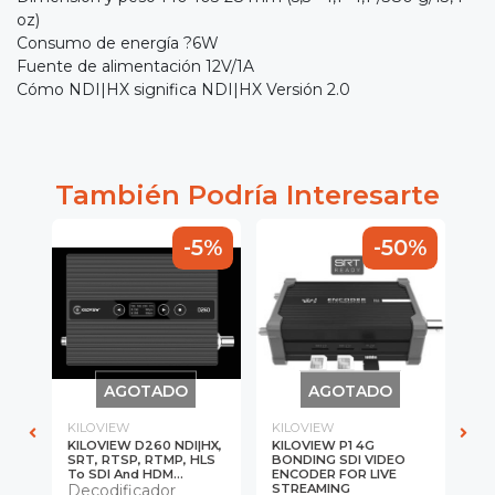
oz)
Consumo de energía ?6W
Fuente de alimentación 12V/1A
Cómo NDI|HX significa NDI|HX Versión 2.0
También Podría Interesarte
0%
-5%
-50%
AGOTADO
AGOTADO
KILOVIEW
KILOVIEW
KI
ing
KILOVIEW D260 NDI|HX,
KILOVIEW P1 4G
Ki
For
SRT, RTSP, RTMP, HLS
BONDING SDI VIDEO
HD
To SDI And HDM...
ENCODER FOR LIVE
Li
Decodificador
STREAMING
E