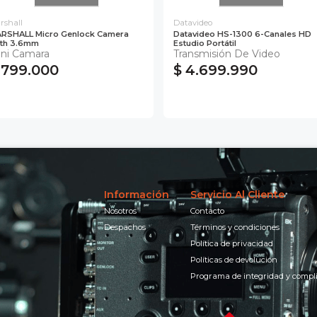
rshall
Datavideo
RSHALL Micro Genlock Camera
Datavideo HS-1300 6-Canales HD
th 3.6mm
Estudio Portátil
ni Camara
Transmisión De Video
 799.000
$ 4.699.990
Información
Servicio Al Cliente
Nosotros
Contacto
Despachos
Términos y condiciones
Política de privacidad
Políticas de devolución
Programa de integridad y compl