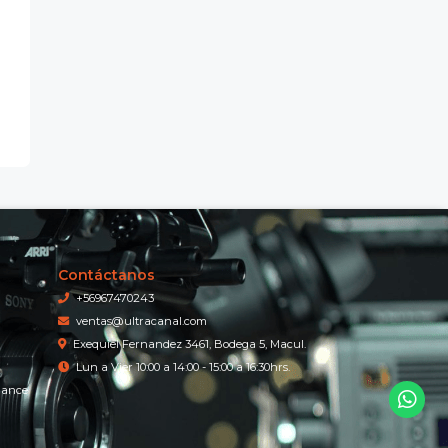
Contáctanos
+56967470243
ventas@ultracanal.com
Exequiel Fernandez 3461, Bodega 5, Macul.
Lun a Vier 10:00 a 14:00 - 15:00 a 16:30hrs.
iance