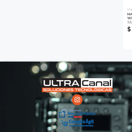
Ma
MA
Wi
Mi
$