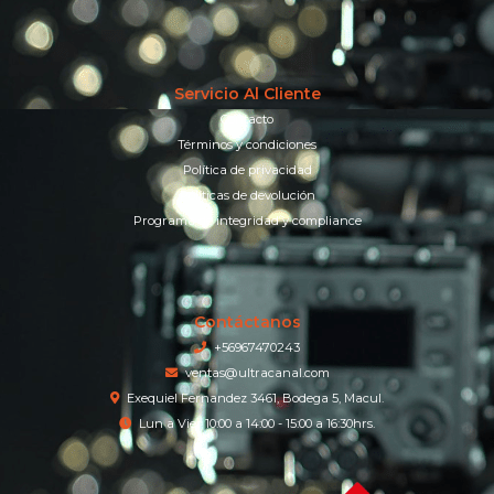
Servicio Al Cliente
Contacto
Términos y condiciones
Política de privacidad
Políticas de devolución
Programa de integridad y compliance
Contáctanos
+56967470243
ventas@ultracanal.com
Exequiel Fernandez 3461, Bodega 5, Macul.
Lun a Vier 10:00 a 14:00 - 15:00 a 16:30hrs.