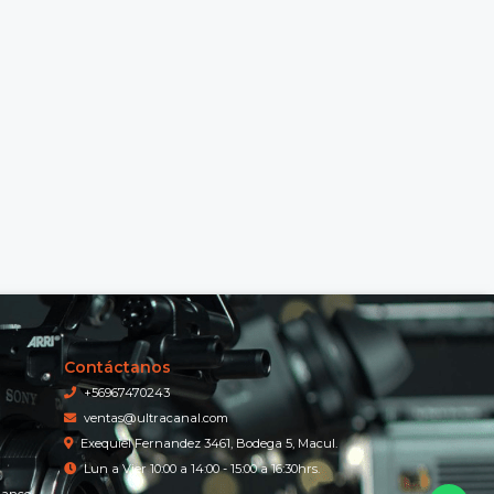
Contáctanos
+56967470243
ventas@ultracanal.com
Exequiel Fernandez 3461, Bodega 5, Macul.
Lun a Vier 10:00 a 14:00 - 15:00 a 16:30hrs.
iance