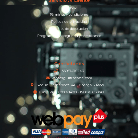
Servicio Al Cliente
Contacto
Términos y condiciones
Política de privacidad
Políticas de devolución
Programa de integridad y compliance
Contáctanos
+56967470243
ventas@ultracanal.com
Exequiel Fernandez 3461, Bodega 5, Macul.
Lun a Vier 10:00 a 14:00 - 15:00 a 16:30hrs.