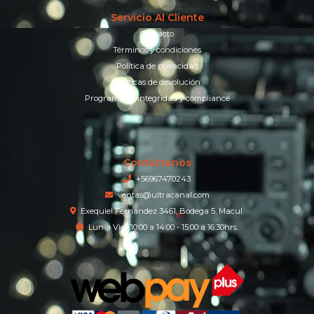
Servicio Al Cliente
Contacto
Términos y condiciones
Política de privacidad
Políticas de devolución
Programa de integridad y compliance
Contáctanos
+56967470243
ventas@ultracanal.com
Exequiel Fernandez 3461, Bodega 5, Macul.
Lun a Vier 10:00 a 14:00 - 15:00 a 16:30hrs.