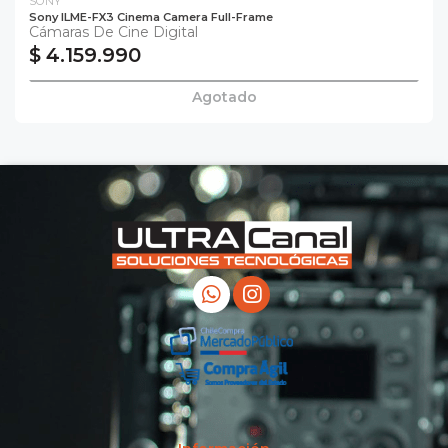
SONY
Sony ILME-FX3 Cinema Camera Full-Frame
Cámaras De Cine Digital
$ 4.159.990
Agotado