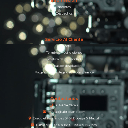
Información
Nosotros
Despachos
Servicio Al Cliente
Contacto
Términos y condiciones
Política de privacidad
Políticas de devolución
Programa de integridad y compliance
Contáctanos
+56967470243
ventas@ultracanal.com
Exequiel Fernandez 3461, Bodega 5, Macul.
Lun a Vier 10:00 a 14:00 - 15:00 a 16:30hrs.