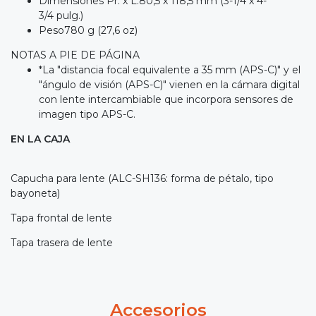
Dimensiones Pr. x L.80,5 x 118,5 mm (3-1/4 x 4-
3/4 pulg.)
Peso780 g (27,6 oz)
NOTAS A PIE DE PÁGINA
*La "distancia focal equivalente a 35 mm (APS-C)" y el
"ángulo de visión (APS-C)" vienen en la cámara digital
con lente intercambiable que incorpora sensores de
imagen tipo APS-C.
EN LA CAJA
Capucha para lente (ALC-SH136: forma de pétalo, tipo
bayoneta)
Tapa frontal de lente
Tapa trasera de lente
Accesorios