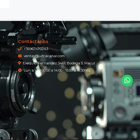
Contáctanos
+56967470243
ventas@ultracanal.com
Exequiel Fernandez 3461, Bodega 5, Macul.
Lun a Vier 10:00 a 14:00 - 15:00 a 16:30hrs.
iance