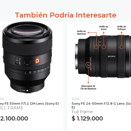
También Podría Interesarte
NY
SONY
ny FE 50mm F/1.2 GM Lens (Sony E)
Sony FE 24-50mm F/2.8 G Lens (S
ULL FRAME
E)
Full Frame
 2.100.000
$ 1.129.000