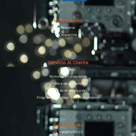
Información
Nosotros
Despachos
Servicio Al Cliente
Contacto
Términos y condiciones
Política de privacidad
Políticas de devolución
Programa de integridad y compliance
Contáctanos
+56967470243